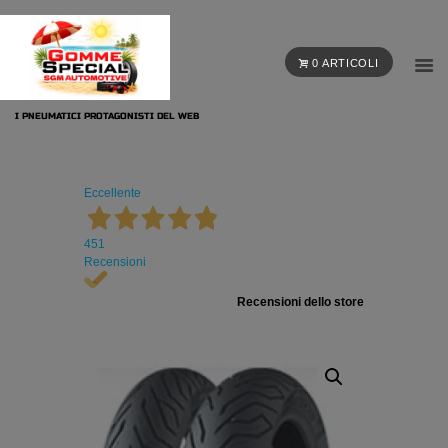
0 ARTICOLI
I PNEUMATICI PROTAGONISTI DEL WEB
Eccellente
451
Recensioni
Recensioni dello store