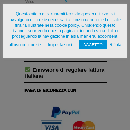
Veloc
P
Questo sito o gli strumenti terzi da questo utilizzati si
DOT recente
avvalgono di cookie necessari al funzionamento ed utili alle
finalità illustrate nella cookie policy. Chiudendo questo
banner, scorrendo questa pagina, cliccando su un link o
Prodotto europeo
proseguendo la navigazione in altra maniera, acconsenti
all'uso dei cookie
Impostazioni
Rifiuta
ACCETTO
Consegna stimata in: 6-9
giorni lavorativi
Emissione di regolare fattura
italiana
PAGA IN SICUREZZA CON