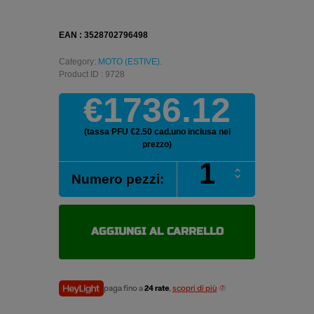
EAN : 3528702796498
Category:
MOTO (ESTIVE)
.
Product ID : 9728
€1736.12
(tassa PFU €2.50 cad.uno inclusa nel
prezzo)
MICHELIN
Numero pezzi:
CITY
GRIP
140/60
-14
AGGIUNGI AL CARRELLO
64P
pneumatici
estivi
quantità
paga fino a
24 rate
,
scopri di più