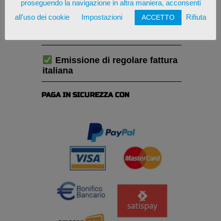
proseguendo la navigazione in altra maniera, acconsenti
all'uso dei cookie
Impostazioni
Rifiuta
ACCETTO
Consegna stimata in: 6-9
giorni lavorativi
Emissione di regolare fattura
italiana
PAGA IN SICUREZZA CON