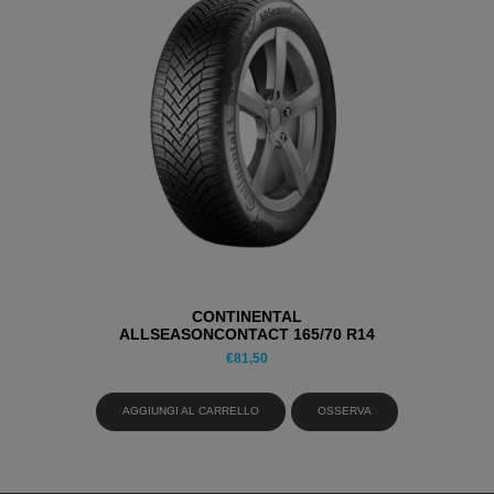
CONTINENTAL
ALLSEASONCONTACT 165/70 R14
81T PNEUMATICI 4 STAGIONI
€
81,50
AGGIUNGI AL CARRELLO
OSSERVA