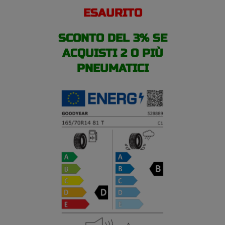
81T
ESAURITO
pneumatici
4
SCONTO DEL 3% SE
stagioni
quantità
ACQUISTI 2 O PIÙ
PNEUMATICI