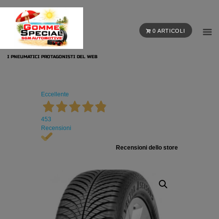
0 ARTICOLI
I PNEUMATICI PROTAGONISTI DEL WEB
Eccellente
453
Recensioni
Recensioni dello store