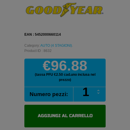
EAN : 5452000660114
Category:
AUTO (4 STAGIONI)
.
Product ID : 8632
€96.88
(tassa PFU €2.50 cad.uno inclusa nel
prezzo)
GOODYEAR
Numero pezzi:
VECTOR
4
SEASONS
G2
AGGIUNGI AL CARRELLO
165/70
R14