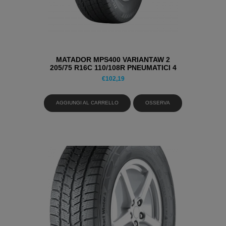
MATADOR MPS400 VARIANTAW 2
205/75 R16C 110/108R PNEUMATICI 4
STAGIONI
€
102,19
AGGIUNGI AL CARRELLO
OSSERVA