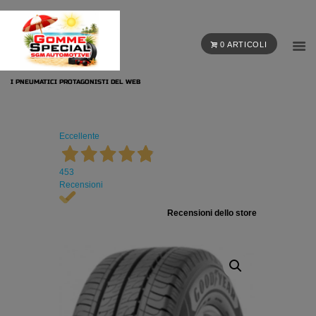
0 ARTICOLI
I PNEUMATICI PROTAGONISTI DEL WEB
Eccellente
453
Recensioni
Recensioni dello store