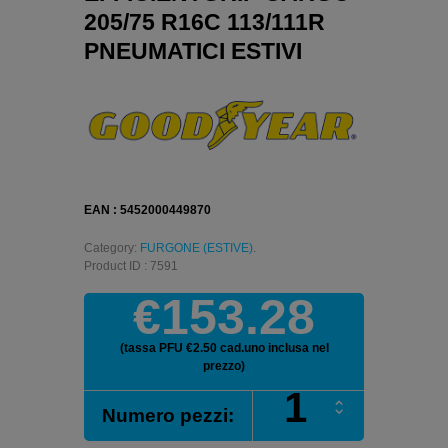
205/75 R16C 113/111R
PNEUMATICI ESTIVI
EAN : 5452000449870
Category:
FURGONE (ESTIVE)
.
Product ID : 7591
€153.28
(tassa PFU €2.50 cad.uno inclusa nel
prezzo)
GOODYEAR
Numero pezzi:
EFFICIENTGRIP
CARGO