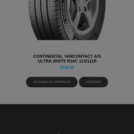
CONTINENTAL VANCONTACT A/S
ULTRA 205/75 R16C 113/111R
PNEUMATICI 4 STAGIONI
€
156,94
AGGIUNGI AL CARRELLO
OSSERVA