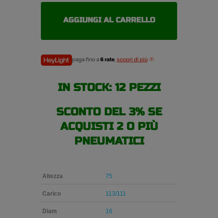
205/75
R16C
AGGIUNGI AL CARRELLO
113/111R
pneumatici
estivi
quantità
paga fino a
6 rate
,
scopri di più
IN STOCK: 12 PEZZI
SCONTO DEL 3% SE
ACQUISTI 2 O PIÙ
PNEUMATICI
Altezza
75
Carico
113/111
Diam
16