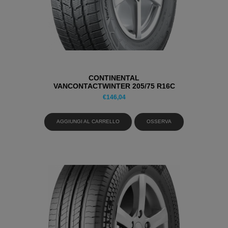
CONTINENTAL
VANCONTACTWINTER 205/75 R16C
110/108R PNEUMATICI INVERNALI
€
146,04
AGGIUNGI AL CARRELLO
OSSERVA