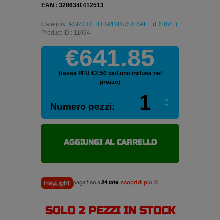
EAN : 3286340412513
Category:
AGRICOLTURA/INDUSTRIALE (ESTIVE)
.
Product ID : 11034
€641.85
(tassa PFU €2.50 cad.uno inclusa nel
prezzo)
FIRESTONE
Numero pezzi:
PERFORMER
85
420/85
R24
AGGIUNGI AL CARRELLO
142A
quantità
paga fino a
24 rate
,
scopri di più
SOLO 2 PEZZI IN STOCK