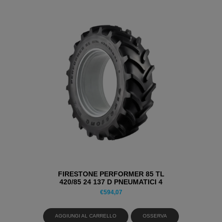
FIRESTONE PERFORMER 85 TL
420/85 24 137 D PNEUMATICI 4
STAGIONI
€
594,07
AGGIUNGI AL CARRELLO
OSSERVA