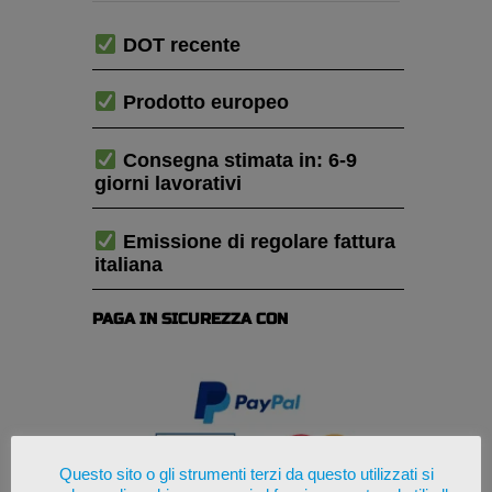
DOT recente
Prodotto europeo
Consegna stimata in: 6-9
giorni lavorativi
Emissione di regolare fattura
italiana
PAGA IN SICUREZZA CON
Questo sito o gli strumenti terzi da questo utilizzati si