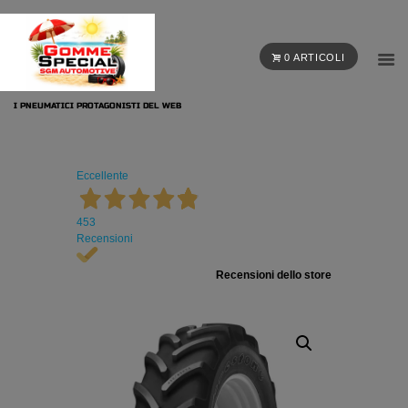
0 ARTICOLI
I PNEUMATICI PROTAGONISTI DEL WEB
Eccellente
453
Recensioni
Recensioni dello store