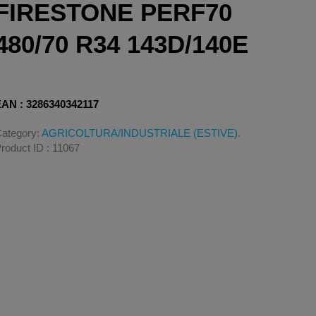
FIRESTONE PERF70
480/70 R34 143D/140E
AN : 3286340342117
ategory:
AGRICOLTURA/INDUSTRIALE (ESTIVE)
.
roduct ID : 11067