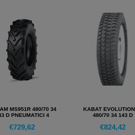
AM MS951R 480/70 34
KABAT EVOLUTION
43 D PNEUMATICI 4
480/70 34 143 D
STAGIONI
PNEUMATICI 4 STAG
€
729,62
€
824,42