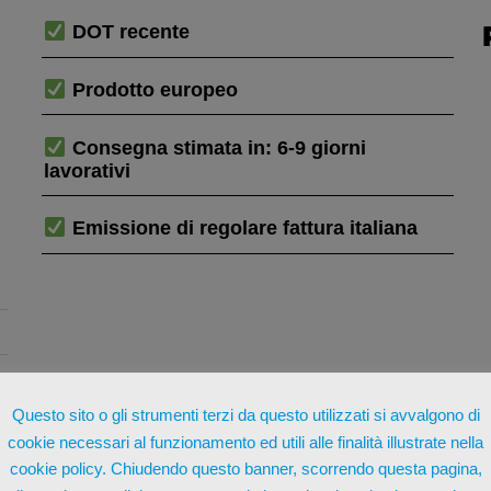
DOT recente
Prodotto europeo
Consegna stimata in: 6-9 giorni
lavorativi
Emissione di regolare fattura italiana
Questo sito o gli strumenti terzi da questo utilizzati si avvalgono di
cookie necessari al funzionamento ed utili alle finalità illustrate nella
cookie policy. Chiudendo questo banner, scorrendo questa pagina,