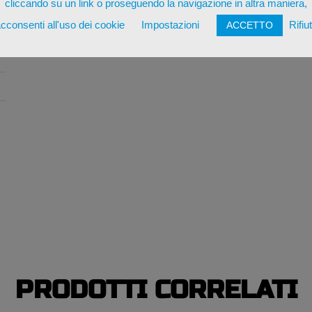
cliccando su un link o proseguendo la navigazione in altra maniera,
cconsenti all'uso dei cookie
Impostazioni
Rifiu
ACCETTO
*
p
PRODOTTI CORRELATI