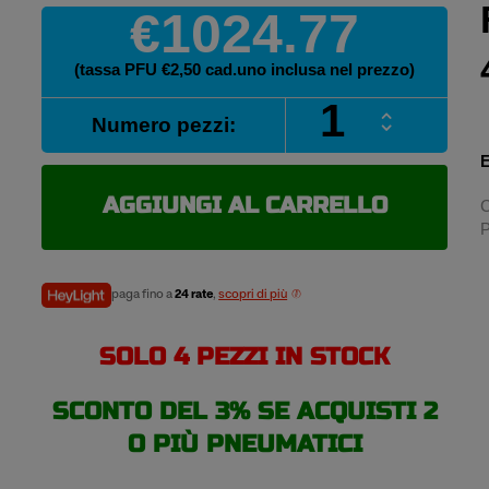
€1024.77
(tassa PFU €2,50 cad.uno inclusa nel prezzo)
FIRESTONE
Numero pezzi:
PERF70
480/70
E
R34
143D/140E
AGGIUNGI AL CARRELLO
C
quantità
P
paga fino a
24 rate
,
scopri di più
SOLO 4 PEZZI IN STOCK
SCONTO DEL 3% SE ACQUISTI 2
O PIÙ PNEUMATICI