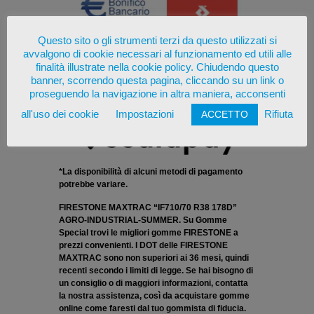
Questo sito o gli strumenti terzi da questo utilizzati si
avvalgono di cookie necessari al funzionamento ed utili alle
finalità illustrate nella cookie policy. Chiudendo questo
banner, scorrendo questa pagina, cliccando su un link o
proseguendo la navigazione in altra maniera, acconsenti
all'uso dei cookie
Impostazioni
Rifiuta
ACCETTO
*La disponibilità di alcuni metodi di pagamento
potrebbe variare.
FIRESTONE MAXTRAC “IF710/70 R38 178D”
AGRO-INDUSTRIAL-SUMMER. Su Gomme
Special trovi le migliori gomme FIRESTONE a
prezzi convenienti. I DOT delle FIRESTONE
MAXTRAC sono non superiori ai 36 mesi, quindi
recenti secondo i limiti di legge. Se hai bisogno di
un consiglio o di maggiori informazioni, contatta
la nostra assistenza, così da acquistare gomme
online come faresti dal tuo gommista di fiducia.