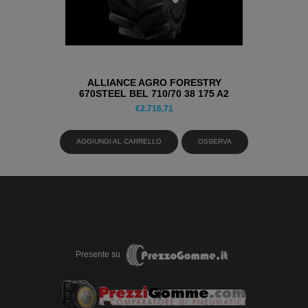
ALLIANCE AGRO FORESTRY
670STEEL BEL 710/70 38 175 A2
PNEUMATICI ESTIVI
€
2.716,71
AGGIUNGI AL CARRELLO
OSSERVA
Presente su