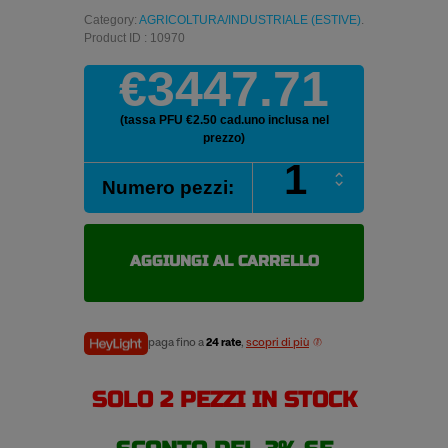
Category:
AGRICOLTURA/INDUSTRIALE (ESTIVE)
.
Product ID : 10970
€3447.71
(tassa PFU €2.50 cad.uno inclusa nel
prezzo)
FIRESTONE
Numero pezzi:
MAXTRAC
IF710/70
R38
178D
AGGIUNGI AL CARRELLO
quantità
paga fino a
24 rate
,
scopri di più
SOLO 2 PEZZI IN STOCK