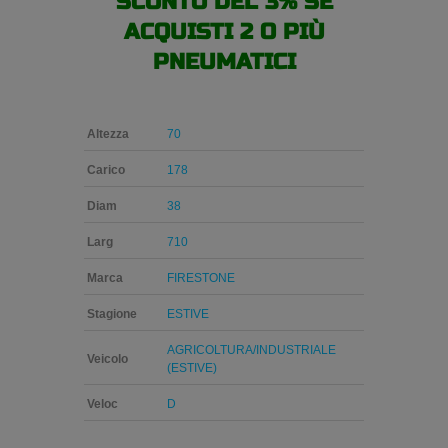
SCONTO DEL 3% SE
ACQUISTI 2 O PIÙ
PNEUMATICI
Altezza
70
Carico
178
Diam
38
Larg
710
Marca
FIRESTONE
Stagione
ESTIVE
AGRICOLTURA/INDUSTRIALE
Veicolo
(ESTIVE)
Veloc
D