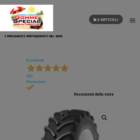
0 ARTICOLI
I PNEUMATICI PROTAGONISTI DEL WEB
Eccellente
452
Recensioni
Recensioni dello store