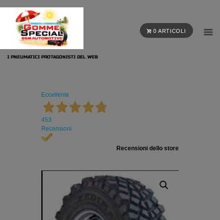
0 ARTICOLI
I PNEUMATICI PROTAGONISTI DEL WEB
Eccellente
453
Recensioni
Recensioni dello store