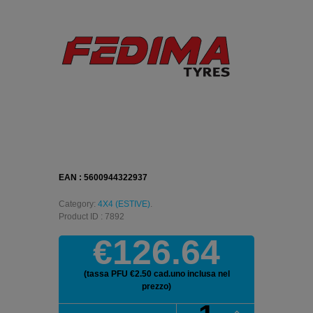
EAN : 5600944322937
Category:
4X4 (ESTIVE)
.
Product ID : 7892
€126.64
(tassa PFU €2.50 cad.uno inclusa nel
prezzo)
FEDIMA