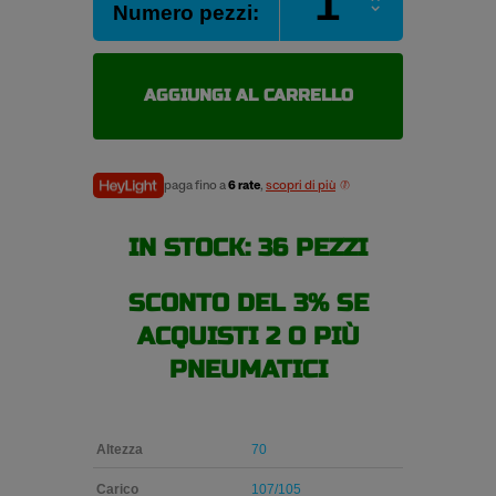
Numero pezzi:
EXTREME
235/70
R16
107/105Q
AGGIUNGI AL CARRELLO
pneumatici
estivi
quantità
paga fino a
6 rate
,
scopri di più
IN STOCK: 36 PEZZI
SCONTO DEL 3% SE
ACQUISTI 2 O PIÙ
PNEUMATICI
Altezza
70
Carico
107/105