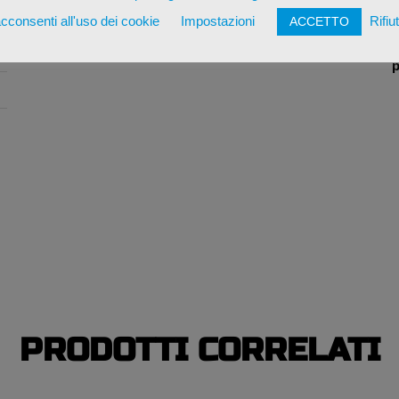
cconsenti all'uso dei cookie
Impostazioni
Rifiu
ACCETTO
*
p
PRODOTTI CORRELATI