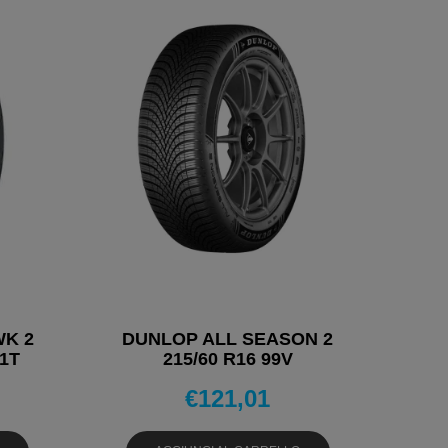
WK 2
DUNLOP ALL SEASON 2
01T
215/60 R16 99V
VI
PNEUMATICI 4 STAGIONI
€
121,01