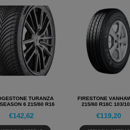
DGESTONE TURANZA
FIRESTONE VANHA
SEASON 6 215/60 R16
215/60 R16C 103/1
99V PNEUMATICI 4
PNEUMATICI ESTI
€
142,62
€
119,20
STAGIONI