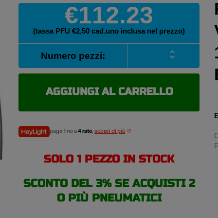
€112.23
(tassa PFU €2,50 cad.uno inclusa nel prezzo)
FALKEN
Numero pezzi:
LINAM
VAN01
215/60
R16C
AGGIUNGI AL CARRELLO
103/101T
pneumatici
E
estivi
quantità
paga fino a
4 rate
,
scopri di più
C
P
SOLO 1 PEZZO IN STOCK
SCONTO DEL 3% SE ACQUISTI 2
O PIÙ PNEUMATICI