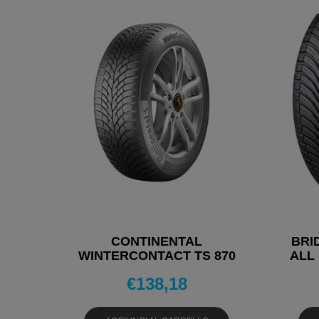
CONTINENTAL
BRI
WINTERCONTACT TS 870
ALL 
215/60 R16 95H
€
138,18
PNEUMATICI INVERNALI