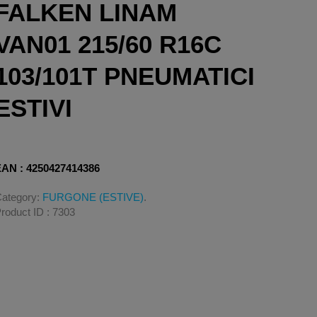
FALKEN LINAM
VAN01 215/60 R16C
103/101T PNEUMATICI
ESTIVI
AN : 4250427414386
ategory:
FURGONE (ESTIVE)
.
roduct ID : 7303