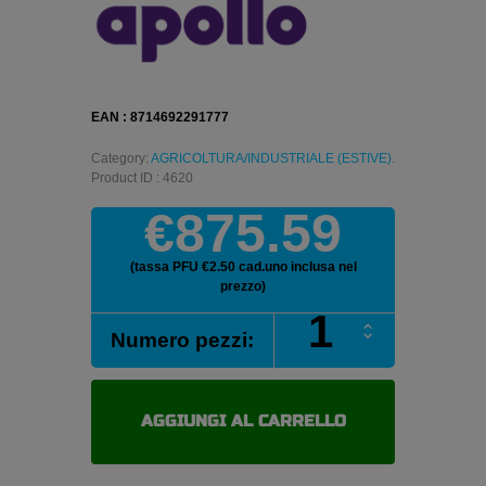
EAN : 8714692291777
Category:
AGRICOLTURA/INDUSTRIALE (ESTIVE)
.
Product ID : 4620
€875.59
(tassa PFU €2.50 cad.uno inclusa nel
prezzo)
APOLLO
Numero pezzi:
ASR
624
12/
-16.5
AGGIUNGI AL CARRELLO
144A2
quantità