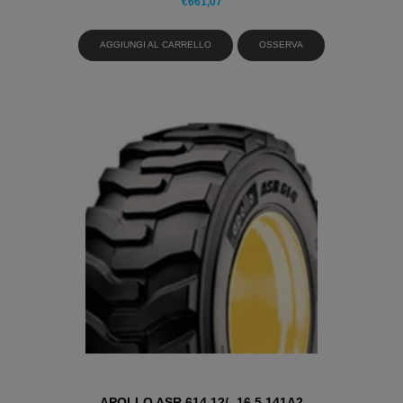
€
661,07
AGGIUNGI AL CARRELLO
OSSERVA
APOLLO ASR 614 12/ -16.5 141A2