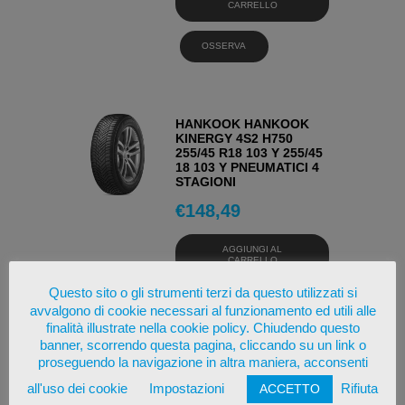
CARRELLO
OSSERVA
HANKOOK HANKOOK
KINERGY 4S2 H750
255/45 R18 103 Y 255/45
18 103 Y PNEUMATICI 4
STAGIONI
€
148,49
AGGIUNGI AL
CARRELLO
Questo sito o gli strumenti terzi da questo utilizzati si
OSSERVA
avvalgono di cookie necessari al funzionamento ed utili alle
finalità illustrate nella cookie policy. Chiudendo questo
banner, scorrendo questa pagina, cliccando su un link o
proseguendo la navigazione in altra maniera, acconsenti
HANKOOK HANKOOK
all'uso dei cookie
Impostazioni
Rifiuta
ACCETTO
WINTER I*CEPT EVO3