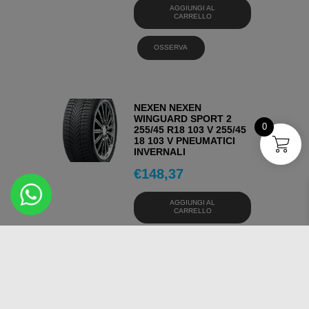
AGGIUNGI AL
CARRELLO
OSSERVA
NEXEN NEXEN
WINGUARD SPORT 2
0
255/45 R18 103 V 255/45
18 103 V PNEUMATICI
INVERNALI
€
148,37
AGGIUNGI AL
CARRELLO
OSSERVA
NEXEN NEXEN