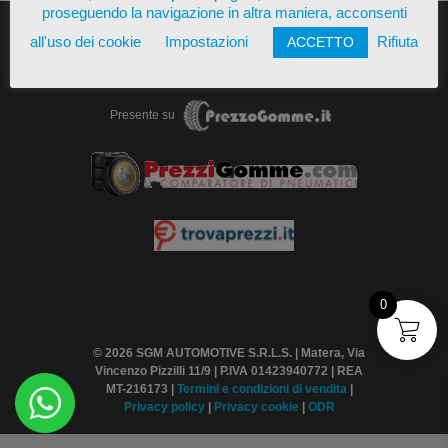
proseguendo la navigazione in altra maniera, acconsenti
all'uso dei cookie
Impostazioni
Rifiuta
ACCETTO
Presente su
0
© 2026 SGM AUTOMOTIVE S.R.L.S. | Matera, Via
Vincenzo Pizzilli 11/9 | P.IVA 01423940772 | REA
MT-216173 |
Termini
e condizioni di vendita
|
Privacy policy
|
Privacy cookie
|
ODR