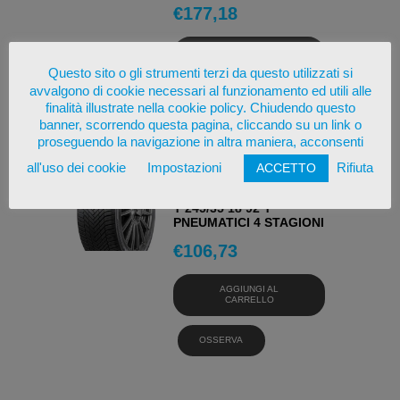
€
177,18
AGGIUNGI AL
CARRELLO
Questo sito o gli strumenti terzi da questo utilizzati si
avvalgono di cookie necessari al funzionamento ed utili alle
OSSERVA
finalità illustrate nella cookie policy. Chiudendo questo
banner, scorrendo questa pagina, cliccando su un link o
proseguendo la navigazione in altra maniera, acconsenti
all'uso dei cookie
Impostazioni
Rifiuta
ACCETTO
NEXEN NEXEN NBLUE 4
SEASON 2 245/35 R18 92
Y 245/35 18 92 Y
PNEUMATICI 4 STAGIONI
€
106,73
AGGIUNGI AL
CARRELLO
OSSERVA