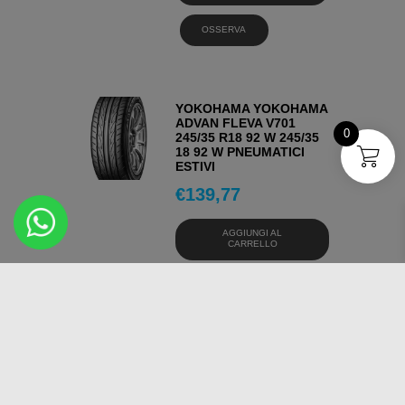
OSSERVA
YOKOHAMA YOKOHAMA
ADVAN FLEVA V701
0
245/35 R18 92 W 245/35
18 92 W PNEUMATICI
ESTIVI
€
139,77
AGGIUNGI AL
CARRELLO
OSSERVA
MAXXIS MAXXIS
PREMITRA AS AP3
245/35 R18 92 W 245/35