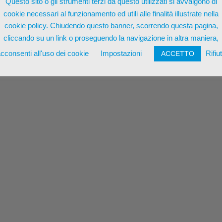
Questo sito o gli strumenti terzi da questo utilizzati si avvalgono di
cookie necessari al funzionamento ed utili alle finalità illustrate nella
cookie policy. Chiudendo questo banner, scorrendo questa pagina,
cliccando su un link o proseguendo la navigazione in altra maniera,
nzo Pizzilli 11/9 | P.IVA 01423940772 | REA MT-216173 |
Termin
cconsenti all'uso dei cookie
Impostazioni
Rifiu
ACCETTO