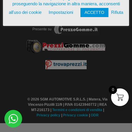
proseguendo la navigazione in altra maniera, acconsenti
all'uso dei cookie
Impostazioni
Rifiuta
ACCETTO
Presente su
0
© 2026 SGM AUTOMOTIVE S.R.L.S. | Matera, Via
Vincenzo Pizzilli 11/9 | P.IVA 01423940772 | REA
MT-216173 |
Termini
e condizioni di vendita
|
Privacy policy
|
Privacy cookie
|
ODR