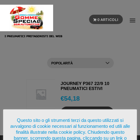
0 ARTICOLI
I PNEUMATICI PROTAGONISTI DEL WEB
JOURNEY P367 22/9 10
PNEUMATICI ESTIVI
€
54,18
AGGIUNGI AL
CARRELLO
Questo sito o gli strumenti terzi da questo utilizzati si
avvalgono di cookie necessari al funzionamento ed utili alle
OSSERVA
finalità illustrate nella cookie policy. Chiudendo questo
banner, scorrendo questa pagina, cliccando su un link o