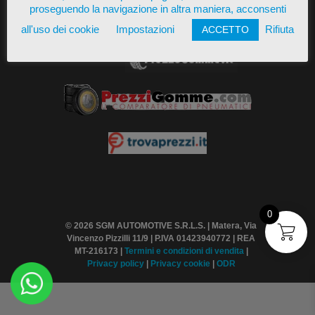
proseguendo la navigazione in altra maniera, acconsenti
all'uso dei cookie
Impostazioni
Rifiuta
ACCETTO
Presente su
0
© 2026 SGM AUTOMOTIVE S.R.L.S. | Matera, Via
Vincenzo Pizzilli 11/9 | P.IVA 01423940772 | REA
MT-216173 |
Termini
e condizioni di vendita
|
Privacy policy
|
Privacy cookie
|
ODR