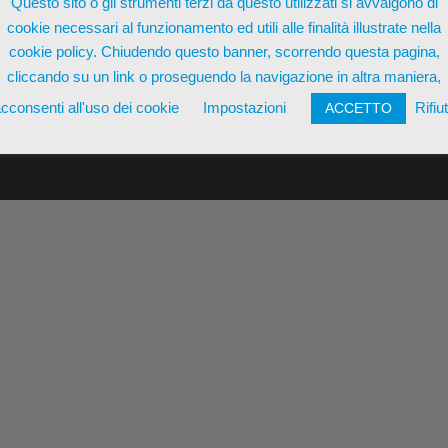
Questo sito o gli strumenti terzi da questo utilizzati si avvalgono di
cookie necessari al funzionamento ed utili alle finalità illustrate nella
cookie policy. Chiudendo questo banner, scorrendo questa pagina,
cliccando su un link o proseguendo la navigazione in altra maniera,
cconsenti all'uso dei cookie
Impostazioni
Rifiu
ACCETTO
nzo Pizzilli 11/9 | P.IVA 01423940772 | REA MT-216173 |
Termin