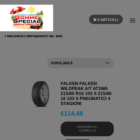
0 ARTICOLI
I PNEUMATICI PROTAGONISTI DEL WEB
FALKEN FALKEN
WILDPEAK A/T AT3WA
215/80 R16 103 S 215/80
16 103 S PNEUMATICI 4
STAGIONI
€
114,68
AGGIUNGI AL
CARRELLO