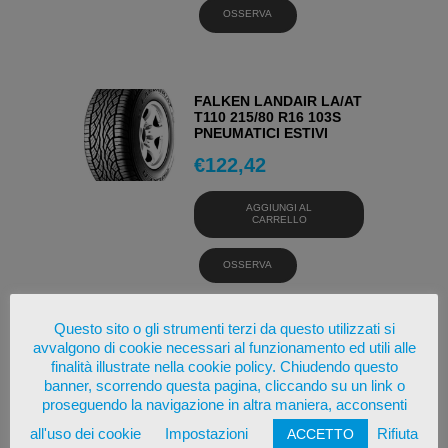
OSSERVA
FALKEN LANDAIR LA/AT
T110 215/80 R16 103S
PNEUMATICI ESTIVI
€
122,42
AGGIUNGI AL
CARRELLO
OSSERVA
Questo sito o gli strumenti terzi da questo utilizzati si
avvalgono di cookie necessari al funzionamento ed utili alle
YOKOHAMA
finalità illustrate nella cookie policy. Chiudendo questo
GEOLANDER A/T G015
215/80 R16 103H
banner, scorrendo questa pagina, cliccando su un link o
PNEUMATICI ESTIVI
proseguendo la navigazione in altra maniera, acconsenti
€
127,59
all'uso dei cookie
Impostazioni
Rifiuta
ACCETTO