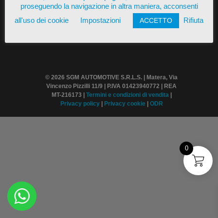
proseguendo la navigazione in altra maniera, acconsenti
all'uso dei cookie
Impostazioni
Rifiuta
ACCETTO
© 2026 SGM AUTOMOTIVE S.R.L.S. | Matera, Via
Vincenzo Pizzilli 11/9 | P.IVA 01423940772 | REA
MT-216173 |
Termini
e condizioni di vendita
|
Privacy policy
|
Privacy cookie
|
ODR
0