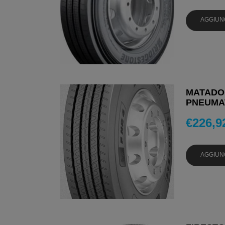
AGGIUN
MATADOR
PNEUMAT
€
226,9
AGGIUN