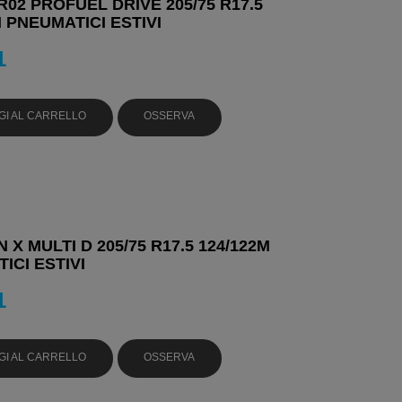
R02 PROFUEL DRIVE 205/75 R17.5
M PNEUMATICI ESTIVI
1
GI AL CARRELLO
OSSERVA
 X MULTI D 205/75 R17.5 124/122M
ICI ESTIVI
1
GI AL CARRELLO
OSSERVA