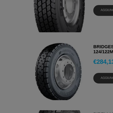
AGGIUN
BRIDGES
124/122
€
284,1
AGGIUN