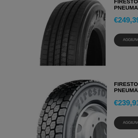
FIRESTON
PNEUMAT
€
249,3
AGGIUN
FIRESTON
PNEUMAT
€
239,9
AGGIUN