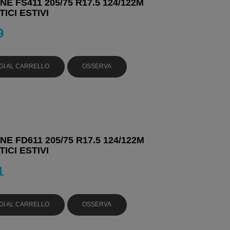
E FS411 205/75 R17.5 124/122M
ICI ESTIVI
9
GI AL CARRELLO
OSSERVA
E FD611 205/75 R17.5 124/122M
ICI ESTIVI
1
GI AL CARRELLO
OSSERVA