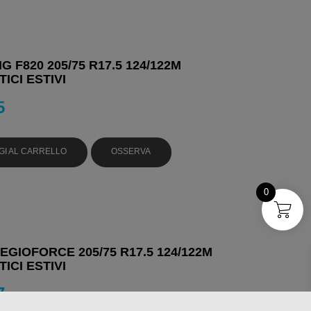
 F820 205/75 R17.5 124/122M
ICI ESTIVI
5
GI AL CARRELLO
OSSERVA
0
EGIOFORCE 205/75 R17.5 124/122M
ICI ESTIVI
7