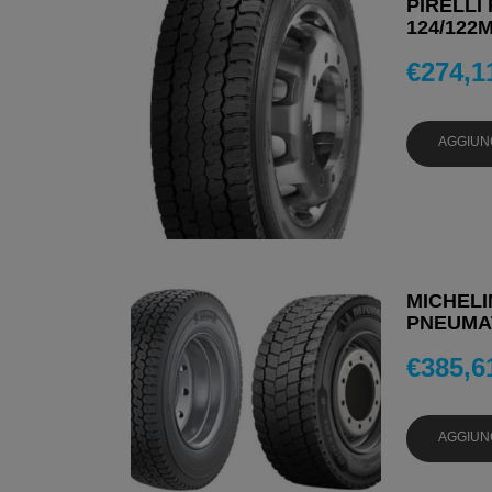
PIRELLI 
124/122
€
274,1
AGGIUN
MICHELIN
PNEUMAT
€
385,6
AGGIUN