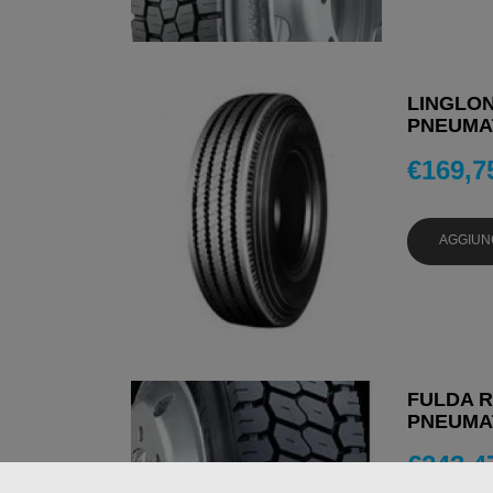
LINGLONG
PNEUMAT
€
169,7
AGGIUN
FULDA R
PNEUMAT
€
243,4