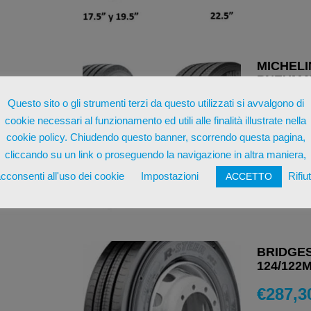
MICHELIN
PNEUMAT
Questo sito o gli strumenti terzi da questo utilizzati si avvalgono di
€
364,2
cookie necessari al funzionamento ed utili alle finalità illustrate nella
cookie policy. Chiudendo questo banner, scorrendo questa pagina,
AGGIUN
cliccando su un link o proseguendo la navigazione in altra maniera,
cconsenti all'uso dei cookie
Impostazioni
Rifiu
ACCETTO
BRIDGES
124/122
€
287,3