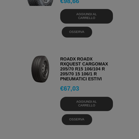
€
98,66
AGGIUNGI AL
CARRELLO
OSSERVA
ROADX ROADX
RXQUEST CARGOMAX
205/70 R15 106/104 R
205/70 15 106/1 R
PNEUMATICI ESTIVI
€
67,03
AGGIUNGI AL
CARRELLO
OSSERVA