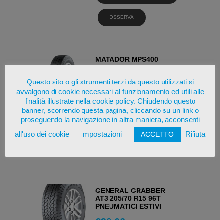
OSSERVA
MATADOR MPS400
VARIANTAW 2 205/70
R15C 106/104R
Questo sito o gli strumenti terzi da questo utilizzati si
PNEUMATICI 4 STAGIONI
avvalgono di cookie necessari al funzionamento ed utili alle
€
94,14
finalità illustrate nella cookie policy. Chiudendo questo
banner, scorrendo questa pagina, cliccando su un link o
proseguendo la navigazione in altra maniera, acconsenti
AGGIUNGI AL
CARRELLO
all'uso dei cookie
Impostazioni
Rifiuta
ACCETTO
OSSERVA
GENERAL GRABBER
AT3 205/70 R15 96T
PNEUMATICI ESTIVI