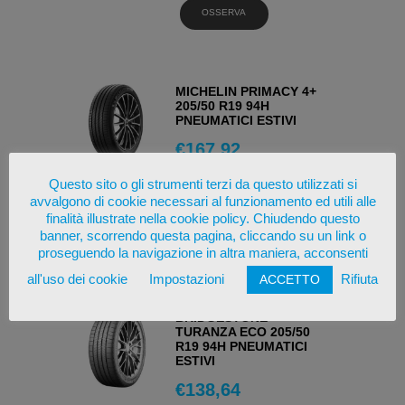
OSSERVA
MICHELIN PRIMACY 4+
205/50 R19 94H
PNEUMATICI ESTIVI
€
167,92
Questo sito o gli strumenti terzi da questo utilizzati si
AGGIUNGI AL
CARRELLO
avvalgono di cookie necessari al funzionamento ed utili alle
finalità illustrate nella cookie policy. Chiudendo questo
banner, scorrendo questa pagina, cliccando su un link o
OSSERVA
proseguendo la navigazione in altra maniera, acconsenti
all'uso dei cookie
Impostazioni
Rifiuta
ACCETTO
BRIDGESTONE
TURANZA ECO 205/50
R19 94H PNEUMATICI
ESTIVI
€
138,64