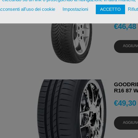
GOODRID
205/45 R
cconsenti all'uso dei cookie
Impostazioni
Rifiu
ACCETTO
STAGION
€
46,48
AGGIUN
GOODRID
R16 87 W
€
49,30
AGGIUN