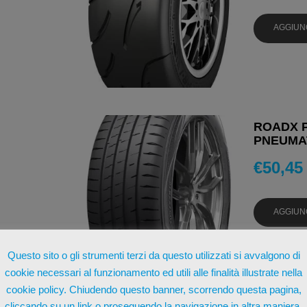
AGGIUN
ROADX P
PNEUMAT
€
50,45
AGGIUN
Questo sito o gli strumenti terzi da questo utilizzati si avvalgono di
cookie necessari al funzionamento ed utili alle finalità illustrate nella
cookie policy. Chiudendo questo banner, scorrendo questa pagina,
cliccando su un link o proseguendo la navigazione in altra maniera,