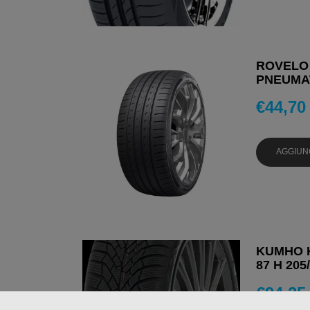
ROVELO 
PNEUMAT
€
44,70
AGGIUN
KUMHO K
87 H 205
€
94,25