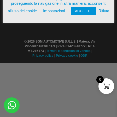
proseguendo la navigazione in altra maniera, acconsenti
all'uso dei cookie
Impostazioni
Rifiuta
ACCETTO
© 2026 SGM AUTOMOTIVE S.R.L.S. | Matera, Via
Vincenzo Pizzilli 11/9 | P.IVA 01423940772 | REA
MT-216173 |
Termini
e condizioni di vendita
|
Privacy policy
|
Privacy cookie
|
ODR
0