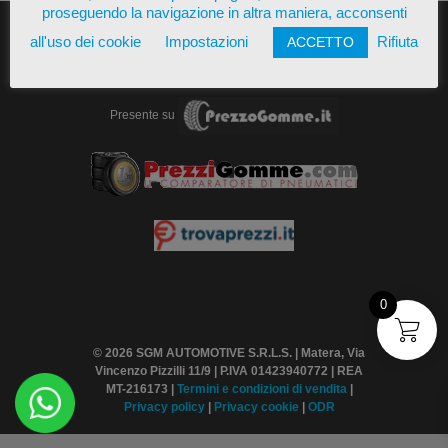
proseguendo la navigazione in altra maniera, acconsenti
all'uso dei cookie
Impostazioni
Rifiuta
ACCETTO
Presente su
0
© 2026 SGM AUTOMOTIVE S.R.L.S. | Matera, Via
Vincenzo Pizzilli 11/9 | P.IVA 01423940772 | REA
MT-216173 |
Termini
e condizioni di vendita
|
Privacy policy
|
Privacy cookie
|
ODR