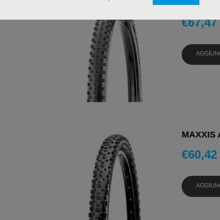
MAXXIS S
€
67,47
AGGIUN
MAXXIS 
€
60,42
AGGIUN