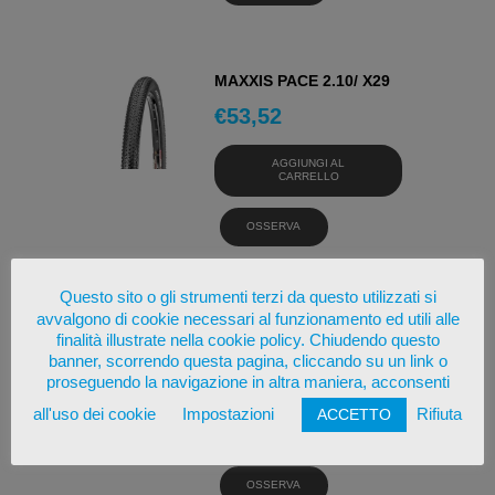
MAXXIS PACE 2.10/ X29
€
53,52
AGGIUNGI AL
CARRELLO
OSSERVA
Questo sito o gli strumenti terzi da questo utilizzati si
avvalgono di cookie necessari al funzionamento ed utili alle
MAXXIS CROSSMARK
finalità illustrate nella cookie policy. Chiudendo questo
2.10/ X29
banner, scorrendo questa pagina, cliccando su un link o
€
47,17
proseguendo la navigazione in altra maniera, acconsenti
all'uso dei cookie
Impostazioni
Rifiuta
ACCETTO
AGGIUNGI AL
CARRELLO
OSSERVA