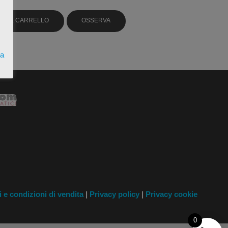
GI AL CARRELLO
OSSERVA
ta
i
e condizioni di vendita
|
Privacy policy
|
Privacy cookie
0