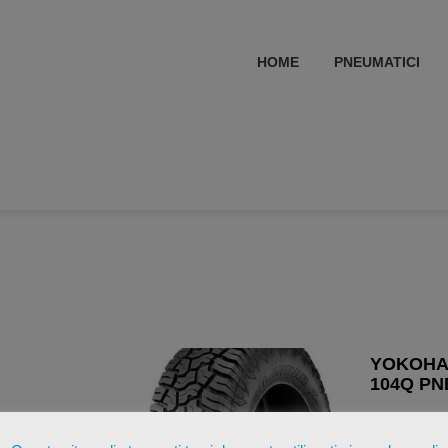
HOME
PNEUMATICI
YOKOHAM
104Q PN
€
178,6