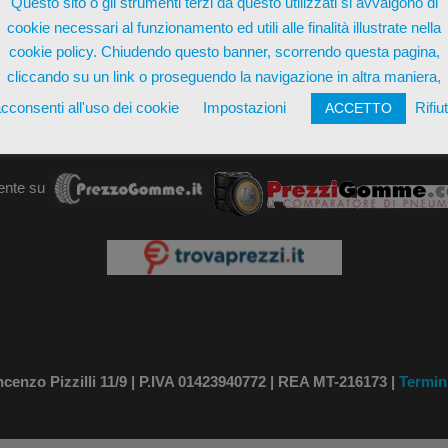
Questo sito o gli strumenti terzi da questo utilizzati si avvalgono di
cookie necessari al funzionamento ed utili alle finalità illustrate nella
AGGIUN
cookie policy. Chiudendo questo banner, scorrendo questa pagina,
cliccando su un link o proseguendo la navigazione in altra maniera,
cconsenti all'uso dei cookie
Impostazioni
Rifiu
ACCETTO
ente su
nzo Pizzilli 11/9 | P.IVA 01423940772 | REA MT-216173 |
Termin