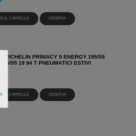
GI AL CARRELLO
OSSERVA
N MICHELIN PRIMACY 5 ENERGY 195/55
 195/55 19 94 T PNEUMATICI ESTIVI
4
ta
GI AL CARRELLO
OSSERVA