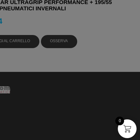
R ULTRAGRIP PERFORMANCE + 195/55
 PNEUMATICI INVERNALI
4
GI AL CARRELLO
OSSERVA
0