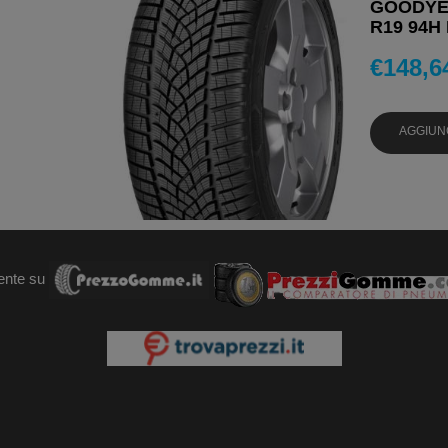
GOODYEA
R19 94H
€
148,6
AGGIUN
ente su