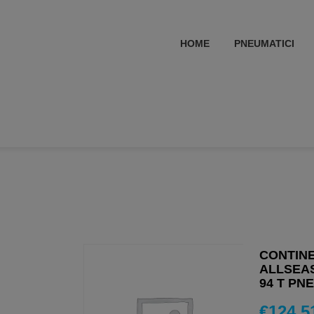
HOME
PNEUMATICI
CONTIN
ALLSEAS
94 T PN
€
124,5