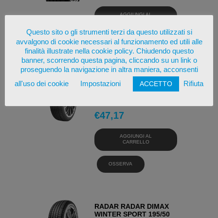
AGGIUNGI AL
CARRELLO
Questo sito o gli strumenti terzi da questo utilizzati si
avvalgono di cookie necessari al funzionamento ed utili alle
OSSERVA
finalità illustrate nella cookie policy. Chiudendo questo
banner, scorrendo questa pagina, cliccando su un link o
proseguendo la navigazione in altra maniera, acconsenti
all'uso dei cookie
Impostazioni
Rifiuta
ACCETTO
NANKANG NS-20 195/50
R15 82V PNEUMATICI
ESTIVI
€
47,17
AGGIUNGI AL
CARRELLO
OSSERVA
RADAR RADAR DIMAX
WINTER SPORT 195/50