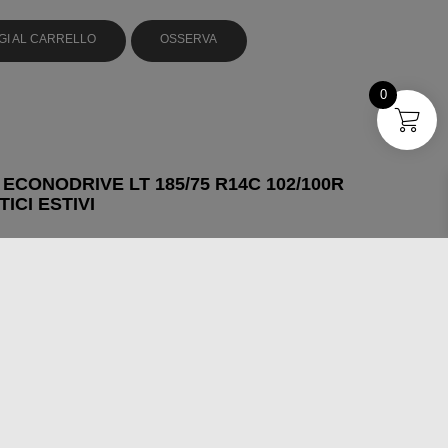
GI AL CARRELLO
OSSERVA
0
ECONODRIVE LT 185/75 R14C 102/100R
ICI ESTIVI
GI AL CARRELLO
OSSERVA