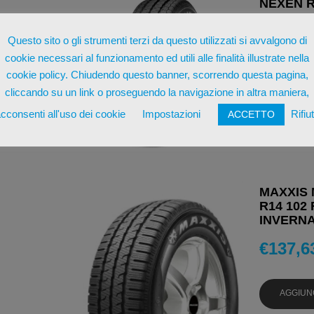
NEXEN R
PNEUMAT
Questo sito o gli strumenti terzi da questo utilizzati si avvalgono di
€
97,19
cookie necessari al funzionamento ed utili alle finalità illustrate nella
cookie policy. Chiudendo questo banner, scorrendo questa pagina,
AGGIUN
cliccando su un link o proseguendo la navigazione in altra maniera,
cconsenti all'uso dei cookie
Impostazioni
Rifiu
ACCETTO
MAXXIS 
R14 102 
INVERNA
€
137,6
AGGIUN