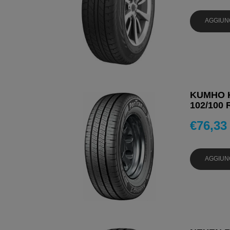
AGGIUN
KUMHO K
102/100 
€
76,33
AGGIUN