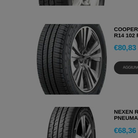
COOPER
R14 102 
€
80,83
AGGIUN
NEXEN R
PNEUMAT
€
68,36