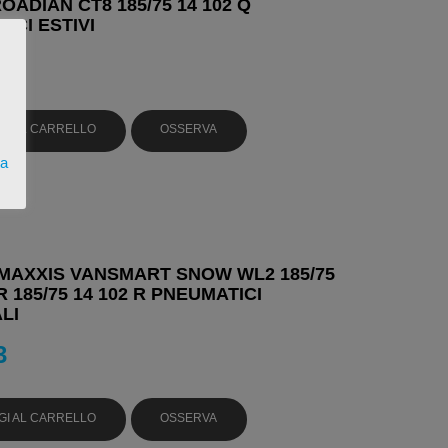
OADIAN CT8 185/75 14 102 Q
ICI ESTIVI
GI AL CARRELLO
OSSERVA
ta
MAXXIS VANSMART SNOW WL2 185/75
R 185/75 14 102 R PNEUMATICI
LI
3
GI AL CARRELLO
OSSERVA