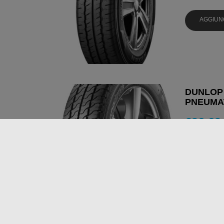
AGGIUN
DUNLOP 
PNEUMAT
€
96,69
AGGIUN