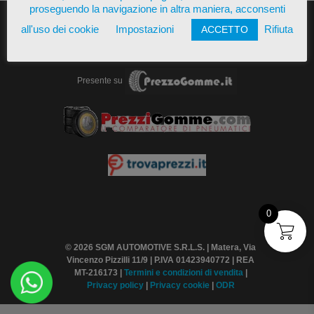
proseguendo la navigazione in altra maniera, acconsenti
all'uso dei cookie
Impostazioni
Rifiuta
ACCETTO
Presente su
0
© 2026 SGM AUTOMOTIVE S.R.L.S. | Matera, Via
Vincenzo Pizzilli 11/9 | P.IVA 01423940772 | REA
MT-216173 |
Termini
e condizioni di vendita
|
Privacy policy
|
Privacy cookie
|
ODR