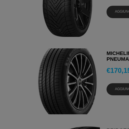
AGGIUN
MICHELI
PNEUMAT
€
170,1
AGGIUN