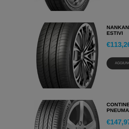
NANKANG
ESTIVI
€
113,2
AGGIUN
CONTINE
PNEUMAT
€
147,9