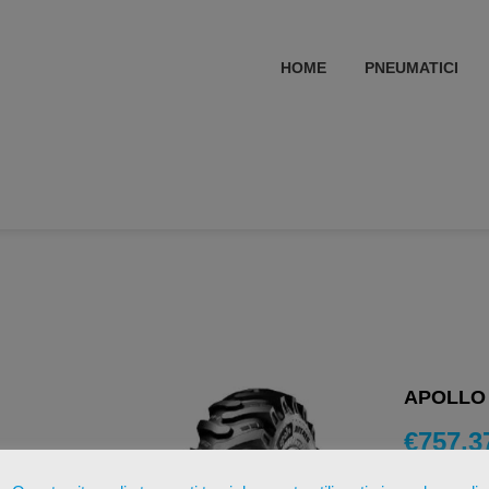
HOME
PNEUMATICI
APOLLO A
€
757,3