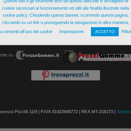
Questo sito o gli strumenti terzi da questo utilizzati si avvalgono di
AGGIUN
cookie necessari al funzionamento ed utili alle finalità illustrate nella
cookie policy. Chiudendo questo banner, scorrendo questa pagina,
cliccando su un link o proseguendo la navigazione in altra maniera,
cconsenti all'uso dei cookie
Impostazioni
Rifiu
ACCETTO
ente su
nzo Pizzilli 11/9 | P.IVA 01423940772 | REA MT-216173 |
Termin