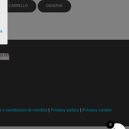
GI AL CARRELLO
OSSERVA
ta
i
e condizioni di vendita
|
Privacy policy
|
Privacy cookie
0