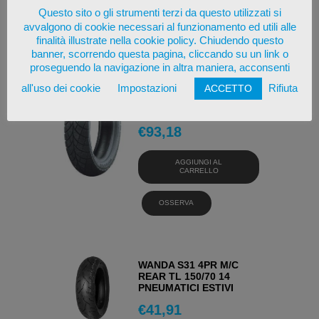
Questo sito o gli strumenti terzi da questo utilizzati si
avvalgono di cookie necessari al funzionamento ed utili alle
OSSERVA
finalità illustrate nella cookie policy. Chiudendo questo
banner, scorrendo questa pagina, cliccando su un link o
proseguendo la navigazione in altra maniera, acconsenti
HEIDENAU K66 TL
all'uso dei cookie
Impostazioni
Rifiuta
ACCETTO
150/70 14 66 S
PNEUMATICI ESTIVI
€
93,18
AGGIUNGI AL
CARRELLO
OSSERVA
WANDA S31 4PR M/C
REAR TL 150/70 14
PNEUMATICI ESTIVI
€
41,91