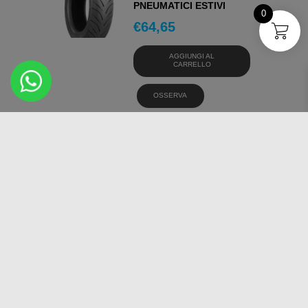
PNEUMATICI ESTIVI
0
€
64,65
AGGIUNGI AL
CARRELLO
OSSERVA
DUNLOP SCOOTSMART
150/70 -14 66S
PNEUMATICI ESTIVI
€
85,66
AGGIUNGI AL
CARRELLO
OSSERVA