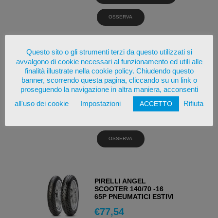
OSSERVA
Questo sito o gli strumenti terzi da questo utilizzati si
METZELER ROADTEC
avvalgono di cookie necessari al funzionamento ed utili alle
SCOOTER 140/70 -16
finalità illustrate nella cookie policy. Chiudendo questo
65P PNEUMATICI ESTIVI
banner, scorrendo questa pagina, cliccando su un link o
€
95,09
proseguendo la navigazione in altra maniera, acconsenti
all'uso dei cookie
Impostazioni
Rifiuta
ACCETTO
AGGIUNGI AL
CARRELLO
OSSERVA
PIRELLI ANGEL
SCOOTER 140/70 -16
65P PNEUMATICI ESTIVI
€
77,54