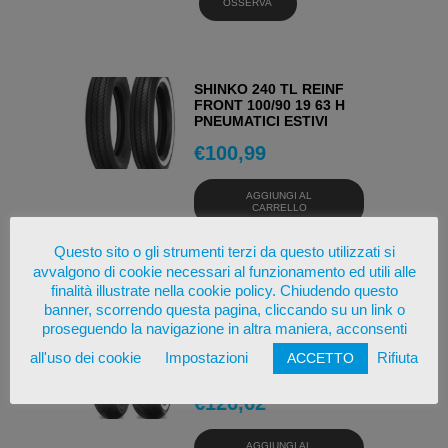
OSSERVA
SHINKO 240 TL REINF
FRONT 100/90 19 63 H
PNEUMATICI ESTIVI
€
100,99
AGGIUNGI AL
CARRELLO
Questo sito o gli strumenti terzi da questo utilizzati si
OSSERVA
avvalgono di cookie necessari al funzionamento ed utili alle
finalità illustrate nella cookie policy. Chiudendo questo
banner, scorrendo questa pagina, cliccando su un link o
proseguendo la navigazione in altra maniera, acconsenti
SHINKO 777 REINF
REAR TL 160/70 17 79 H
all'uso dei cookie
Impostazioni
Rifiuta
ACCETTO
PNEUMATICI ESTIVI
€
126,62
AGGIUNGI AL