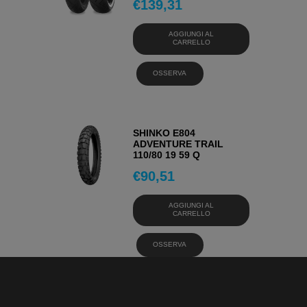
€
139,31
AGGIUNGI AL
CARRELLO
OSSERVA
SHINKO E804
ADVENTURE TRAIL
110/80 19 59 Q
€
90,51
AGGIUNGI AL
CARRELLO
OSSERVA