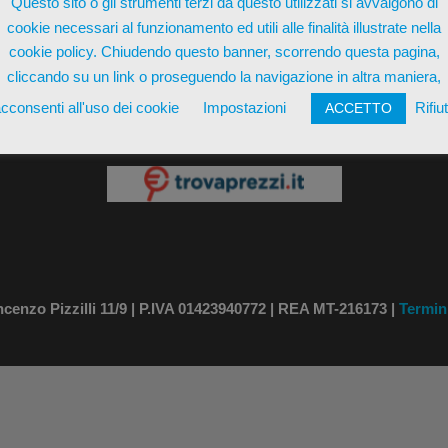
Questo sito o gli strumenti terzi da questo utilizzati si avvalgono di
cookie necessari al funzionamento ed utili alle finalità illustrate nella
cookie policy. Chiudendo questo banner, scorrendo questa pagina,
cliccando su un link o proseguendo la navigazione in altra maniera,
cconsenti all'uso dei cookie
Impostazioni
Rifiu
ACCETTO
ente su
nzo Pizzilli 11/9 | P.IVA 01423940772 | REA MT-216173 |
Termin