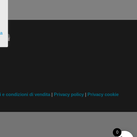
ta
i
e condizioni di vendita
|
Privacy policy
|
Privacy cookie
0