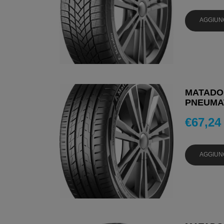
AGGIUN
MATADOR
PNEUMAT
€
67,24
AGGIUN