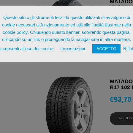
MATADOR
106/104
Questo sito o gli strumenti terzi da questo utilizzati si avvalgono di
€
94,14
cookie necessari al funzionamento ed utili alle finalità illustrate nella
cookie policy. Chiudendo questo banner, scorrendo questa pagina,
AGGIUN
cliccando su un link o proseguendo la navigazione in altra maniera,
cconsenti all'uso dei cookie
Impostazioni
Rifiu
ACCETTO
MATADOR
R17 102 
€
93,70
AGGIUN