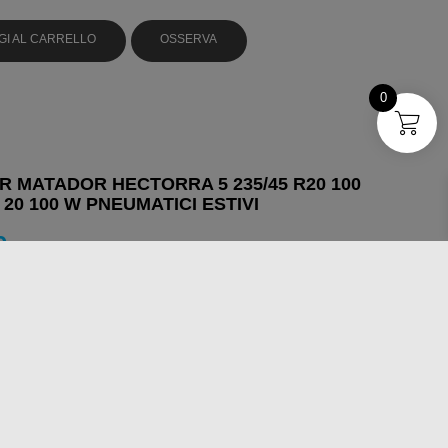
GI AL CARRELLO
OSSERVA
0
 MATADOR HECTORRA 5 235/45 R20 100
 20 100 W PNEUMATICI ESTIVI
9
GI AL CARRELLO
OSSERVA