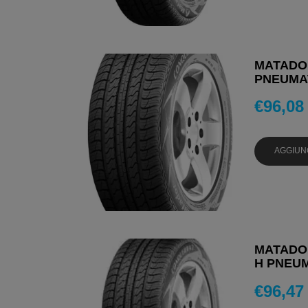
MATADOR
PNEUMAT
€
96,08
AGGIUN
MATADOR
H PNEUM
€
96,47