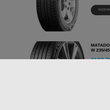
AGGIUN
MATADOR
W 235/45
€
137,7
AGGIUN