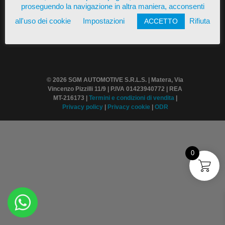
proseguendo la navigazione in altra maniera, acconsenti
all'uso dei cookie
Impostazioni
Rifiuta
ACCETTO
© 2026 SGM AUTOMOTIVE S.R.L.S. | Matera, Via
Vincenzo Pizzilli 11/9 | P.IVA 01423940772 | REA
MT-216173 |
Termini
e condizioni di vendita
|
Privacy policy
|
Privacy cookie
|
ODR
0