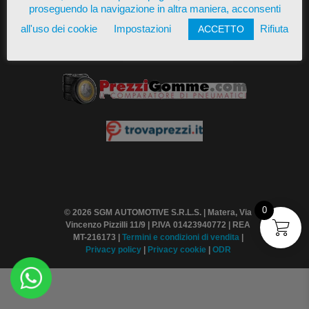
proseguendo la navigazione in altra maniera, acconsenti
all'uso dei cookie
Impostazioni
Rifiuta
ACCETTO
Presente su
0
© 2026 SGM AUTOMOTIVE S.R.L.S. | Matera, Via
Vincenzo Pizzilli 11/9 | P.IVA 01423940772 | REA
MT-216173 |
Termini
e condizioni di vendita
|
Privacy policy
|
Privacy cookie
|
ODR