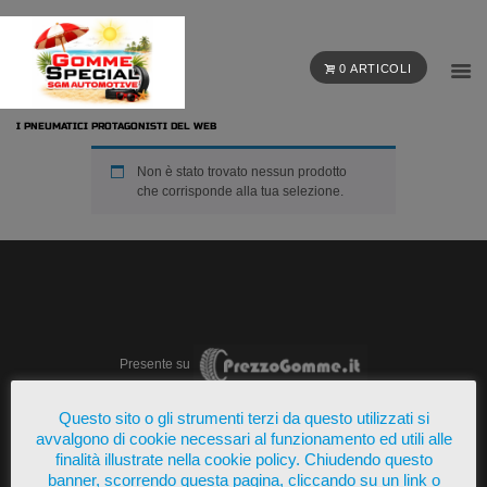
0 ARTICOLI
I PNEUMATICI PROTAGONISTI DEL WEB
Non è stato trovato nessun prodotto
che corrisponde alla tua selezione.
Presente su
Questo sito o gli strumenti terzi da questo utilizzati si
avvalgono di cookie necessari al funzionamento ed utili alle
finalità illustrate nella cookie policy. Chiudendo questo
banner, scorrendo questa pagina, cliccando su un link o