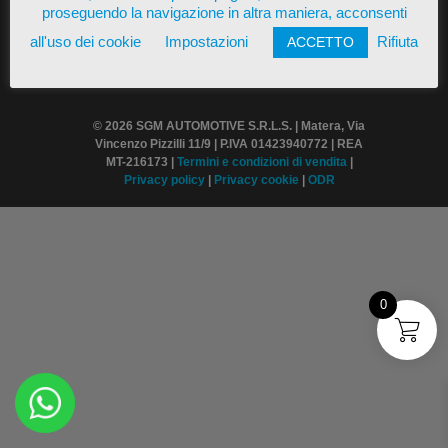
proseguendo la navigazione in altra maniera, acconsenti
all'uso dei cookie
Impostazioni
Rifiuta
ACCETTO
© 2026 SGM AUTOMOTIVE S.R.L.S. | Matera, Via
Vincenzo Pizzilli 11/9 | P.IVA 01423940772 | REA
MT-216173 |
Termini
e condizioni di vendita
|
Privacy policy
|
Privacy cookie
|
ODR
0