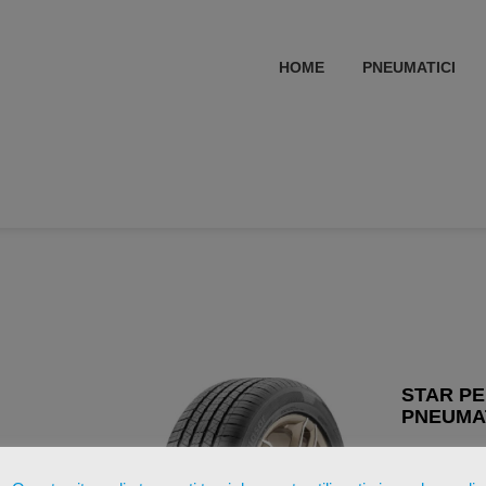
HOME
PNEUMATICI
STAR PE
PNEUMAT
€
65,77