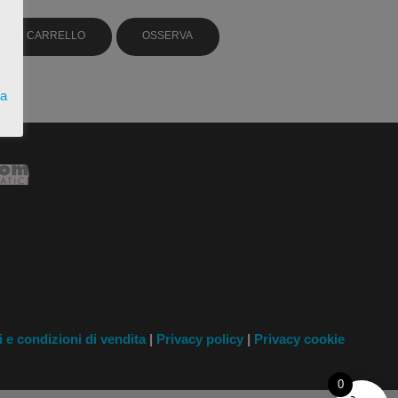
GI AL CARRELLO
OSSERVA
ta
i
e condizioni di vendita
|
Privacy policy
|
Privacy cookie
0