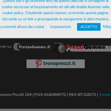
Questo sito o gli strumenti terzi da questo utilizzati si avvalgono di
cookie necessari al funzionamento ed utili alle finalità illustrate nella
AGGIUN
cookie policy. Chiudendo questo banner, scorrendo questa pagina,
cliccando su un link o proseguendo la navigazione in altra maniera,
cconsenti all'uso dei cookie
Impostazioni
Rifiu
ACCETTO
ente su
nzo Pizzilli 11/9 | P.IVA 01423940772 | REA MT-216173 |
Termin