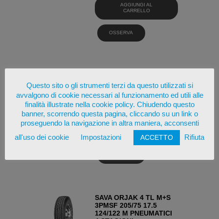
AGGIUNGI AL
CARRELLO
OSSERVA
SAVA ORJAK 4 225/75
17.5 129/127 M
Questo sito o gli strumenti terzi da questo utilizzati si
PNEUMATICI ESTIVI
avvalgono di cookie necessari al funzionamento ed utili alle
finalità illustrate nella cookie policy. Chiudendo questo
€
249,00
banner, scorrendo questa pagina, cliccando su un link o
proseguendo la navigazione in altra maniera, acconsenti
AGGIUNGI AL
CARRELLO
all'uso dei cookie
Impostazioni
Rifiuta
ACCETTO
OSSERVA
SAVA ORJAK 4 TL M+S
3PMSF 205/75 17.5
124/122 M PNEUMATICI