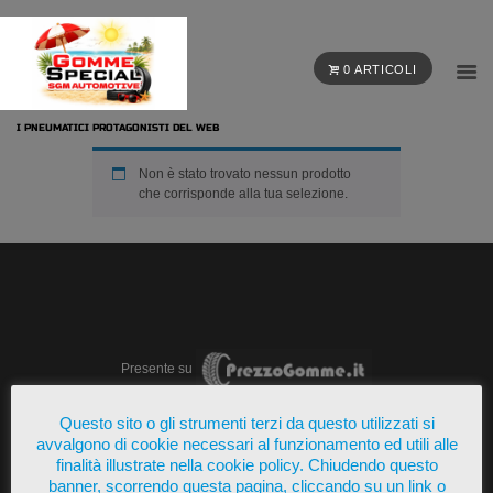
0 ARTICOLI
I PNEUMATICI PROTAGONISTI DEL WEB
Non è stato trovato nessun prodotto
che corrisponde alla tua selezione.
Presente su
Questo sito o gli strumenti terzi da questo utilizzati si
avvalgono di cookie necessari al funzionamento ed utili alle
finalità illustrate nella cookie policy. Chiudendo questo
banner, scorrendo questa pagina, cliccando su un link o