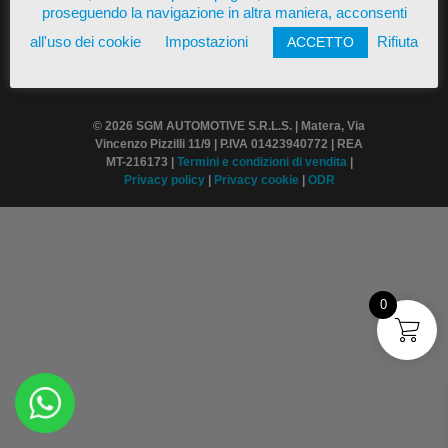
proseguendo la navigazione in altra maniera, acconsenti
all'uso dei cookie
Impostazioni
Rifiuta
ACCETTO
© 2026 SGM AUTOMOTIVE S.R.L.S. | Matera, Via
Vincenzo Pizzilli 11/9 | P.IVA 01423940772 | REA
MT-216173 |
Termini
e condizioni di vendita
|
Privacy policy
|
Privacy cookie
|
ODR
0