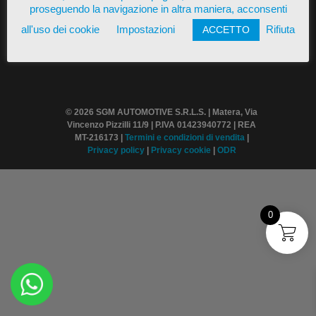
proseguendo la navigazione in altra maniera, acconsenti
all'uso dei cookie
Impostazioni
Rifiuta
ACCETTO
© 2026 SGM AUTOMOTIVE S.R.L.S. | Matera, Via
Vincenzo Pizzilli 11/9 | P.IVA 01423940772 | REA
MT-216173 |
Termini
e condizioni di vendita
|
Privacy policy
|
Privacy cookie
|
ODR
0