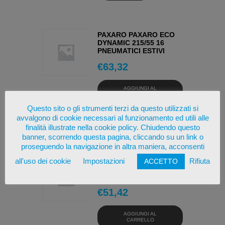
PAXARO PAXARO ECO
DYNAMIC 215/55 16
PNEUMATICI ESTIVI
€
63,32
AGGIUNGI AL
CARRELLO
Questo sito o gli strumenti terzi da questo utilizzati si
avvalgono di cookie necessari al funzionamento ed utili alle
OSSERVA
finalità illustrate nella cookie policy. Chiudendo questo
banner, scorrendo questa pagina, cliccando su un link o
proseguendo la navigazione in altra maniera, acconsenti
PAXARO SNOW HILL 3
all'uso dei cookie
Impostazioni
Rifiuta
ACCETTO
195/65 15 PNEUMATICI
INVERNALI
€
51,42
AGGIUNGI AL
CARRELLO