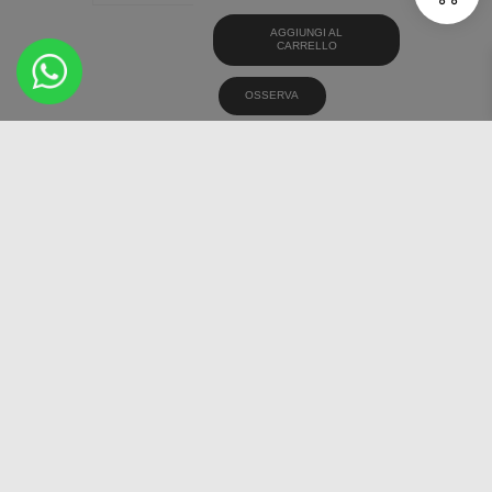
AGGIUNGI AL
CARRELLO
OSSERVA
PAXARO PAXARO ECO
DYNAMIC 185/65 15
PNEUMATICI ESTIVI
€
51,84
AGGIUNGI AL
CARRELLO
OSSERVA