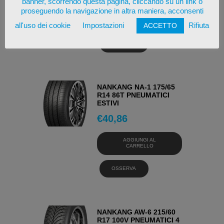
banner, scorrendo questa pagina, cliccando su un link o
proseguendo la navigazione in altra maniera, acconsenti
AGGIUNGI AL
CARRELLO
all'uso dei cookie
Impostazioni
Rifiuta
ACCETTO
OSSERVA
NANKANG NA-1 175/65
R14 86T PNEUMATICI
ESTIVI
€
40,86
AGGIUNGI AL
CARRELLO
OSSERVA
NANKANG AW-6 215/60
R17 100V PNEUMATICI 4