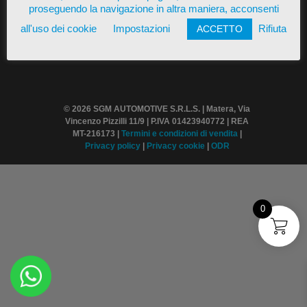
proseguendo la navigazione in altra maniera, acconsenti
all'uso dei cookie
Impostazioni
Rifiuta
ACCETTO
© 2026 SGM AUTOMOTIVE S.R.L.S. | Matera, Via
Vincenzo Pizzilli 11/9 | P.IVA 01423940772 | REA
MT-216173 |
Termini
e condizioni di vendita
|
Privacy policy
|
Privacy cookie
|
ODR
0