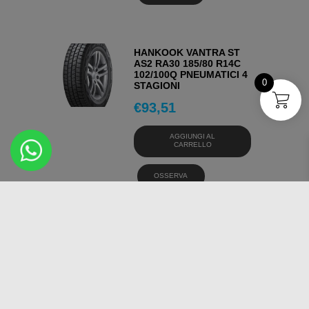
HANKOOK VANTRA ST
AS2 RA30 185/80 R14C
102/100Q PNEUMATICI 4
0
STAGIONI
€
93,51
AGGIUNGI AL
CARRELLO
OSSERVA
HANKOOK KINERGY 4S2
H750 205/45 R17 88V
PNEUMATICI 4 STAGIONI
€
111,41
AGGIUNGI AL