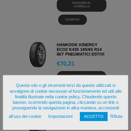
AGGIUNGI AL
CARRELLO
OSSERVA
HANKOOK KINERGY
ECO2 K435 185/65 R14
86T PNEUMATICI ESTIVI
€
70,21
AGGIUNGI AL
CARRELLO
Questo sito o gli strumenti terzi da questo utilizzati si
avvalgono di cookie necessari al funzionamento ed utili alle
OSSERVA
finalità illustrate nella cookie policy. Chiudendo questo
banner, scorrendo questa pagina, cliccando su un link o
proseguendo la navigazione in altra maniera, acconsenti
all'uso dei cookie
Impostazioni
Rifiuta
ACCETTO
HANKOOK KINERGY
ECO2 K435 165/70 R14
81T PNEUMATICI ESTIVI