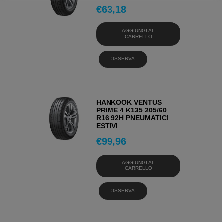
€
63,18
AGGIUNGI AL
CARRELLO
OSSERVA
HANKOOK VENTUS
PRIME 4 K135 205/60
R16 92H PNEUMATICI
ESTIVI
€
99,96
AGGIUNGI AL
CARRELLO
OSSERVA