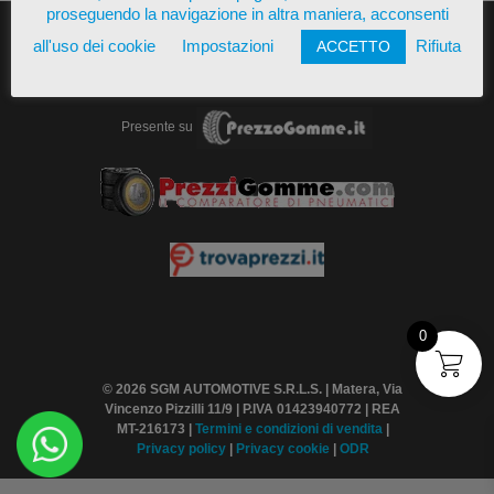
proseguendo la navigazione in altra maniera, acconsenti
all'uso dei cookie
Impostazioni
Rifiuta
ACCETTO
Presente su
0
© 2026 SGM AUTOMOTIVE S.R.L.S. | Matera, Via
Vincenzo Pizzilli 11/9 | P.IVA 01423940772 | REA
MT-216173 |
Termini
e condizioni di vendita
|
Privacy policy
|
Privacy cookie
|
ODR